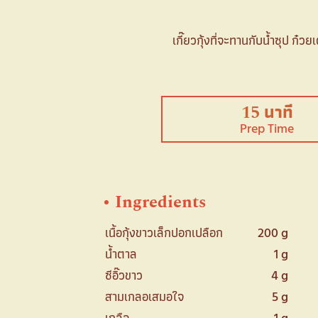
เกี๊ยวกุ้งที่จะทานกับน้ำซุป ก๋
15 นาที
Prep Time
Ingredients
เนื้อกุ้งขาวเล็กปอกเปลือก
200 g
น้ำตาล
1 g
ซีอิ๊วขาว
4 g
สามเกลอเสมอใจ
5 g