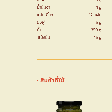
เกลือ
1 g
น้ำมันงา
1 g
แผ่นเกี๊ยว
12 แผ่น
ผงฟู
5 g
น้ำ
350 g
แป้งมัน
15 g
สินค้าที่ใช้