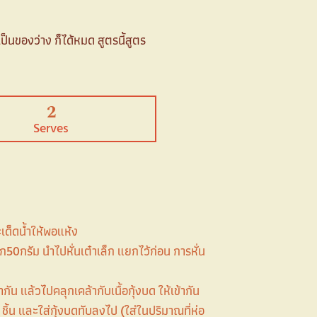
ป็นของว่าง ก็ได้หมด สูตรนี้สูตร
2
Serves
เด็ดน้ำให้พอแห้ง
ีก50กรัม นำไปหั่นเต๋าเล็ก แยกไว้ก่อน การหั่น
ัน แล้วไปคลุกเคล้ากับเนื้อกุ้งบด ให้เข้ากัน
2 ชิ้น และใส่กุ้งบดทับลงไป (ใส่ในปริมาณที่ห่อ