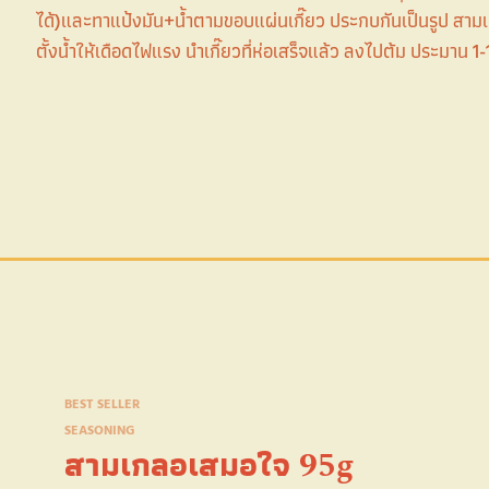
ได้)และทาแป้งมัน+น้ำตามขอบแผ่นเกี๊ยว ประกบกันเป็นรูป สามเ
ตั้งน้ำให้เดือดไฟแรง นำเกี๊ยวที่ห่อเสร็จแล้ว ลงไปต้ม ประมาน 1-1.
BEST SELLER
SEASONING
สามเกลอเสมอใจ 95g