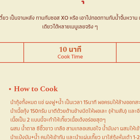
วยเตี๋ยว เป็นจานหลัง ทานกับซอส XO หรือ เอาไปทอดทานกับน้ำจิ้มหวาน เ
เดียวได้หลายเมนูเลยจริง ๆ
10 นาที
Cook Time
How to Cook
นำกุ้งทั้งหมด แช่ ผงฟู+น้ำ เป็นเวลา 15นาที พอครบให้ล้างออกสะ
นำเนื้อกุ้ง 150กรัม มาตีด้วยด้านข้างมีดให้พอเละ (ห้ามสับ) และอ
เนื้อเป็น 2 แบบนี้จะทำให้เกี๊ยวเนื้อเด้งอร่อยสุดๆ
ผสม น้ำตาล ซีอิ๊วขาว เกลือ สามเกลอเสมอใจ น้ำมันงา ผสมให้เข้าก
นำแป้งมัน+น้ำ คนให้เข้ากัน และนำแผ่นเกี๊ยว มาใส่กุ้งหั่นเต๋า 1-